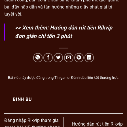
bài đầy hấp dẫn và tận hưởng những giây phút giải trí
tuyệt vời.
>> Xem thêm: Hướng dẫn
rút tiền Rikvip
đơn giản chỉ tốn 3 phút
Bài viết này được đăng trong
Tin game
. Đánh dấu
liên kết thường trực
.
BÌNH BU
Đăng nhập Rikvip tham gia
Hướng dẫn rút tiền Rikvip