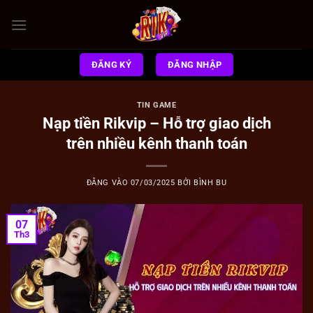
Bỏ
qua
nội
dung
ĐĂNG KÝ
ĐĂNG NHẬP
TIN GAME
Nạp tiền Rikvip – Hỗ trợ giao dịch
trên nhiều kênh thanh toán
ĐĂNG VÀO
07/03/2025
BỞI
BÌNH BU
07
Th3