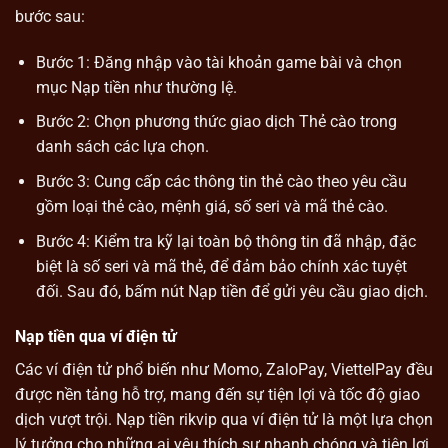
bước sau:
Bước 1: Đăng nhập vào tài khoản game bài và chọn
mục Nạp tiền như thường lệ.
Bước 2: Chọn phương thức giao dịch Thẻ cào trong
danh sách các lựa chọn.
Bước 3: Cung cấp các thông tin thẻ cào theo yêu cầu
gồm loại thẻ cào, mệnh giá, số seri và mã thẻ cào.
Bước 4: Kiểm tra kỹ lại toàn bộ thông tin đã nhập, đặc
biệt là số seri và mã thẻ, để đảm bảo chính xác tuyệt
đối. Sau đó, bấm nút Nạp tiền để gửi yêu cầu giao dịch.
Nạp tiền qua ví điện tử
Các ví điện tử phổ biến như Momo, ZaloPay, ViettelPay đều
được nền tảng hỗ trợ, mang đến sự tiện lợi và tốc độ giao
dịch vượt trội. Nạp tiền rikvip qua ví điện tử là một lựa chọn
lý tưởng cho những ai yêu thích sự nhanh chóng và tiện lợi