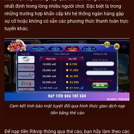
nhất định trong lòng nhiều người chơi. Đặc biệt là trong
những trường hợp khẩn cấp khi hệ thống ngân hàng gặp
sự cố hoặc không có sẵn các phương thức thanh toán trực
tuyến khác.
Cam kết tính bảo mật tuyệt đối qua hình thức giao dịch nạp
tiền bằng thẻ cào
Để nạp tiền Rikvip thông qua thẻ cào, bạn hãy làm theo các