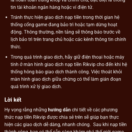
tin tài khoản ngân hàng hoặc ví điện tử.
Tránh thực hiện giao dịch nạp tiền trong thời gian hệ
thống cổng game đang bảo trì hoặc tạm dừng hoạt
động. Thông thường, nền tảng sẽ thông báo trước về
lịch bảo trì trên trang chủ hoặc các kênh thông tin chính
thức.
Trong quá trình giao dịch, hãy giữ điện thoại hoặc máy
tính ở màn hình giao dịch nạp tiền Rikvip cho đến khi hệ
thống hông báo giao dịch thành công. Việc thoát khỏi
màn hình giao dịch giữa chừng có thể làm gián đoạn
quá trình xử lý giao dịch.
Lời kết
Hy vọng rằng những
hướng dẫn
chi tiết về các phương
thức nạp tiền Rikvip được chia sẻ trên sẽ giúp bạn thực
hiện các giao dịch dễ dàng, nhanh chóng. Sau khi nạp tiền
thành công, bạn có thể sẵn sàng khám phá thế giới game