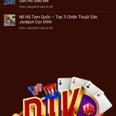
Săn Hũ Siêu Mê
Nổ
Dẫn
Chức năng bình luận bị tắt
ở
Hũ
Luật
Sơn
AVIATOR
Chơi
Tinh
Nổ Hũ Tam Quốc – Top 3 Chiến Thuật Săn
–
Chi
Thủy
Hướng
Jackpot Cực Đỉnh
Tiết
Tinh
Dẫn
Chức năng bình luận bị tắt
ở
–
Chi
Nổ
Hướng
Tiết
Hũ
Dẫn
Cho
Tam
5
Người
Quốc
Cách
Mới
–
Chơi
Top
Săn
3
Hũ
Chiến
Siêu
Thuật
Mê
Săn
Jackpot
Cực
Đỉnh