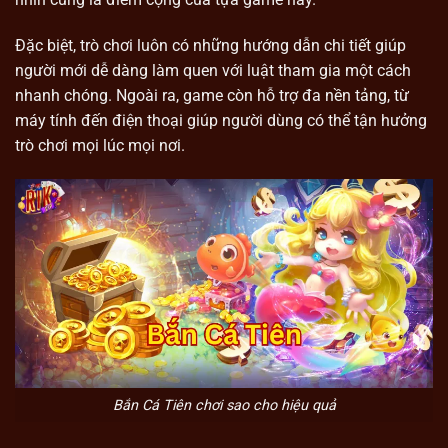
Đặc biệt, trò chơi luôn có những hướng dẫn chi tiết giúp
người mới dễ dàng làm quen với luật tham gia một cách
nhanh chóng. Ngoài ra, game còn hỗ trợ đa nền tảng, từ
máy tính đến điện thoại giúp người dùng có thể tận hưởng
trò chơi mọi lúc mọi nơi.
Bắn Cá Tiên chơi sao cho hiệu quả