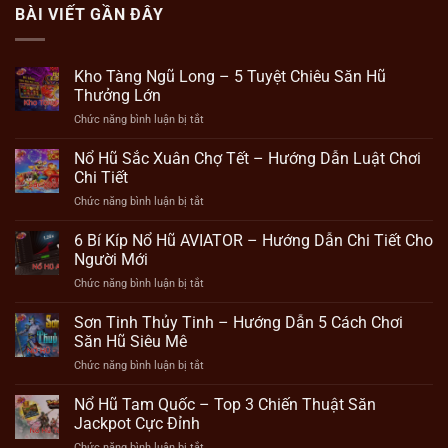
BÀI VIẾT GẦN ĐÂY
Kho Tàng Ngũ Long – 5 Tuyệt Chiêu Săn Hũ
Thưởng Lớn
Chức năng bình luận bị tắt
ở
Kho
Tàng
Nổ Hũ Sắc Xuân Chợ Tết – Hướng Dẫn Luật Chơi
Ngũ
Chi Tiết
Long
Chức năng bình luận bị tắt
ở
–
Nổ
5
Hũ
6 Bí Kíp Nổ Hũ AVIATOR – Hướng Dẫn Chi Tiết Cho
Tuyệt
Sắc
Chiêu
Người Mới
Xuân
Săn
Chức năng bình luận bị tắt
ở
Chợ
Hũ
6
Tết
Thưởng
Bí
Sơn Tinh Thủy Tinh – Hướng Dẫn 5 Cách Chơi
–
Lớn
Kíp
Hướng
Săn Hũ Siêu Mê
Nổ
Dẫn
Chức năng bình luận bị tắt
ở
Hũ
Luật
Sơn
AVIATOR
Chơi
Tinh
Nổ Hũ Tam Quốc – Top 3 Chiến Thuật Săn
–
Chi
Thủy
Hướng
Jackpot Cực Đỉnh
Tiết
Tinh
Dẫn
Chức năng bình luận bị tắt
ở