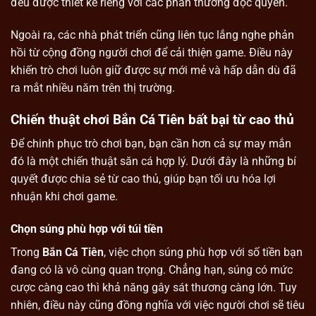
đều được thiết kế riêng với các phần thưởng độc quyền.
Ngoài ra, các nhà phát triển cũng liên tục lắng nghe phản
hồi từ cộng đồng người chơi để cải thiện game. Điều này
khiến trò chơi luôn giữ được sự mới mẻ và hấp dẫn dù đã
ra mắt nhiều năm trên thị trường.
Chiến thuật chơi Bắn Cá Tiên bất bại từ cao thủ
Để chinh phục trò chơi bạn, bạn cần hơn cả sự may mắn
đó là một chiến thuật săn cá hợp lý. Dưới đây là những bí
quyết được chia sẻ từ cao thủ, giúp bạn tối ưu hóa lợi
nhuận khi chơi game.
Chọn súng phù hợp với túi tiền
Trong
Bắn Cá Tiên
, việc chọn súng phù hợp với số tiền bạn
đang có là vô cùng quan trọng. Chẳng hạn, súng có mức
cược càng cao thì khả năng gây sát thương càng lớn. Tuy
nhiên, điều này cũng đồng nghĩa với việc người chơi sẽ tiêu