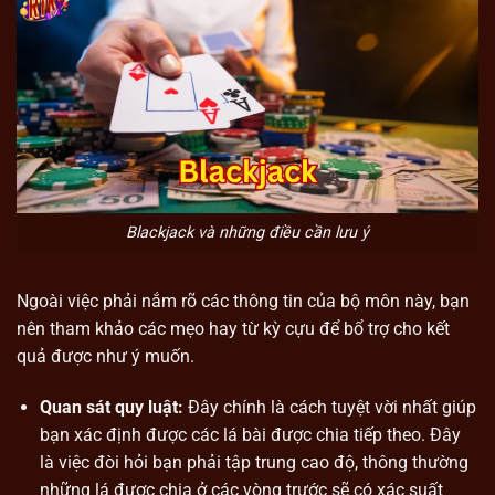
Blackjack và những điều cần lưu ý
Ngoài việc phải nắm rõ các thông tin của bộ môn này, bạn
nên tham khảo các mẹo hay từ kỳ cựu để bổ trợ cho kết
quả được như ý muốn.
Quan sát quy luật:
Đây chính là cách tuyệt vời nhất giúp
bạn xác định được các lá bài được chia tiếp theo. Đây
là việc đòi hỏi bạn phải tập trung cao độ, thông thường
những lá được chia ở các vòng trước sẽ có xác suất