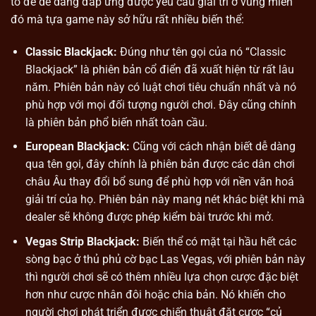
tố để dễ dàng đáp ứng được yêu cầu giải trí ở vùng miền
đó mà tựa game này sở hữu rất nhiều biến thể:
Classic Blackjack:
Đúng như tên gọi của nó “Classic
Blackjack” là phiên bản cổ điển đã xuất hiện từ rất lâu
năm. Phiên bản này có luật chơi tiêu chuẩn nhất và nó
phù hợp với mọi đối tượng người chơi. Đây cũng chính
là phiên bản phổ biến nhất toàn cầu.
European Blackjack:
Cũng với cách nhận biết dễ dàng
qua tên gọi, đây chính là phiên bản được các dân chơi
châu Âu thay đổi bổ sung để phù hợp với nền văn hoá
giải trí của họ. Phiên bản này mang nét khác biệt khi mà
dealer sẽ không được phép kiểm bài trước khi mở.
Vegas Strip Blackjack:
Biến thể có mặt tại hầu hết các
sòng bạc ở thủ phủ cờ bạc Las Vegas, với phiên bản này
thì người chơi sẽ có thêm nhiều lựa chọn cược đặc biệt
hơn như cược nhân đôi hoặc chia bản. Nó khiến cho
người chơi phát triển được chiến thuật đặt cược “củ