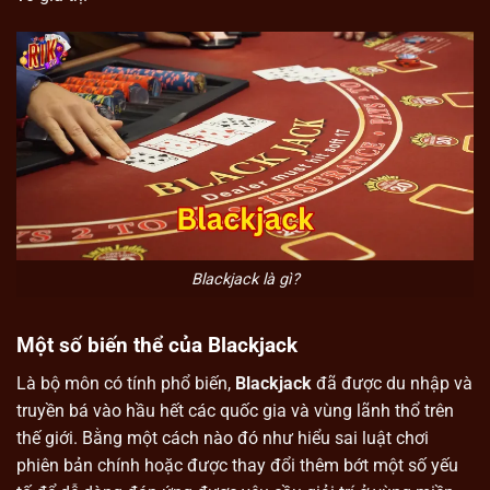
Blackjack là gì?
Một số biến thể của Blackjack
Là bộ môn có tính phổ biến,
Blackjack
đã được du nhập và
truyền bá vào hầu hết các quốc gia và vùng lãnh thổ trên
thế giới. Bằng một cách nào đó như hiểu sai luật chơi
phiên bản chính hoặc được thay đổi thêm bớt một số yếu