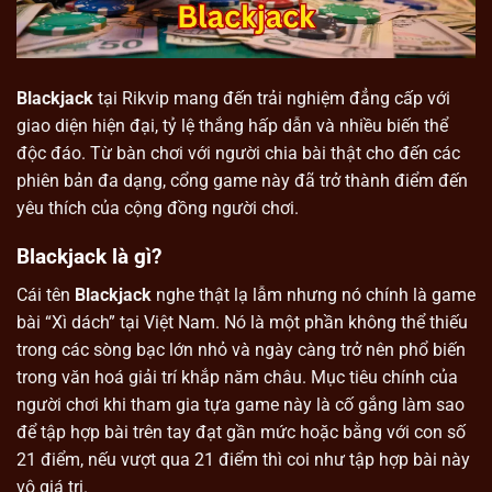
Blackjack
tại Rikvip mang đến trải nghiệm đẳng cấp với
giao diện hiện đại, tỷ lệ thắng hấp dẫn và nhiều biến thể
độc đáo. Từ bàn chơi với người chia bài thật cho đến các
phiên bản đa dạng, cổng game này đã trở thành điểm đến
yêu thích của cộng đồng người chơi.
Blackjack là gì?
Cái tên
Blackjack
nghe thật lạ lẫm nhưng nó chính là game
bài “Xì dách” tại Việt Nam. Nó là một phần không thể thiếu
trong các sòng bạc lớn nhỏ và ngày càng trở nên phổ biến
trong văn hoá giải trí khắp năm châu. Mục tiêu chính của
người chơi khi tham gia tựa game này là cố gắng làm sao
để tập hợp bài trên tay đạt gần mức hoặc bằng với con số
21 điểm, nếu vượt qua 21 điểm thì coi như tập hợp bài này
vô giá trị.