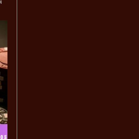
i
Săn
Jackpot
Cực
Đỉnh