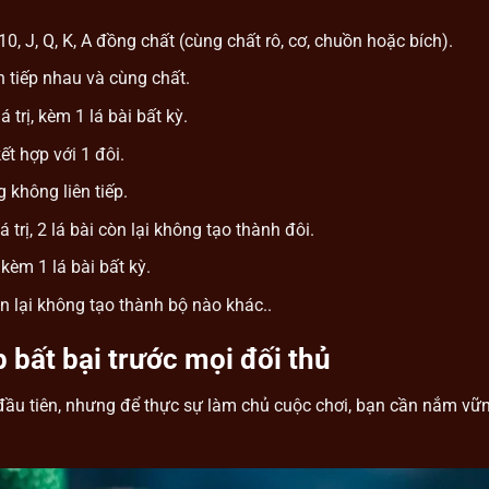
0, J, Q, K, A đồng chất (cùng chất rô, cơ, chuồn hoặc bích).
ên tiếp nhau và cùng chất.
 trị, kèm 1 lá bài bất kỳ.
kết hợp với 1 đôi.
 không liên tiếp.
á trị, 2 lá bài còn lại không tạo thành đôi.
kèm 1 lá bài bất kỳ.
còn lại không tạo thành bộ nào khác..
p bất bại trước mọi đối thủ
c đầu tiên, nhưng để thực sự làm chủ cuộc chơi, bạn cần nắm vữ