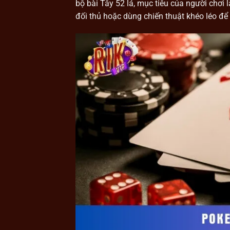
bộ bài Tây 52 lá, mục tiêu của người chơi l
đối thủ hoặc dùng chiến thuật khéo léo đ