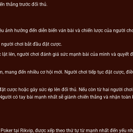
ến thắng trước đối thủ.
u ảnh hưởng đến diễn biến ván bài và chiến lược của người chơ
, người chơi bắt đầu đặt cược.
c lật lên, người chơi đánh giá sức mạnh bài của mình và quyết 
n, mang đến nhiều cơ hội mới. Người chơi tiếp tục đặt cược, điề
đặt cược hoặc gây sức ép lên đối thủ. Nếu còn từ hai người chơi
. Người có tay bài mạnh nhất sẽ giành chiến thắng và nhận toàn
 Poker tại Rikvip, được xếp theo thứ tự từ mạnh nhất đến yếu nh