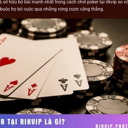
à sở hữu bộ bài mạnh nhất trong cách chơi poker tại rikvip so vớ
ể buộc họ bỏ cuộc qua những vòng cược căng thẳng.