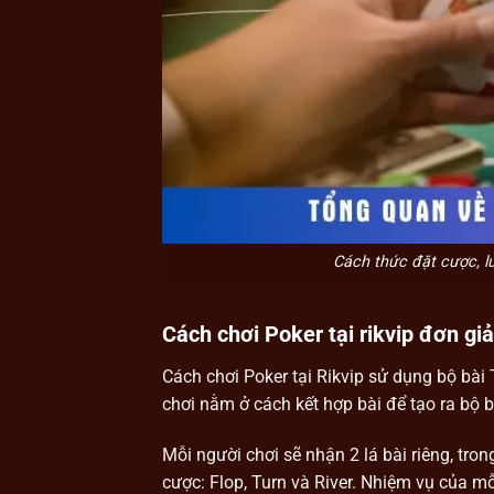
Cách thức đặt cược, luậ
Cách chơi Poker tại rikvip đơn gi
Cách chơi Poker tại Rikvip sử dụng bộ bài 
chơi nằm ở cách kết hợp bài để tạo ra bộ 
Mỗi người chơi sẽ nhận 2 lá bài riêng, tro
cược: Flop, Turn và River. Nhiệm vụ của mỗi