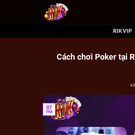
Bỏ
qua
nội
dung
RIKVIP
Cách chơi Poker tại R
Đ
07
Th3