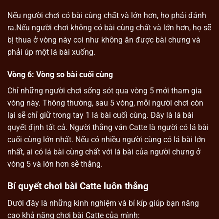
Nếu người chơi có bài cùng chất và lớn hơn, họ phải đánh
ra.Nếu người chơi không có bài cùng chất và lớn hơn, họ sẽ
bị thua ở vòng này coi như không ăn được bài chưng và
phải úp một lá bài xuống.
Vòng 6: Vòng so bài cuối cùng
Chỉ những người chơi sống sót qua vòng 5 mới tham gia
vòng này. Thông thường, sau 5 vòng, mỗi người chơi còn
lại sẽ chỉ giữ trong tay 1 lá bài cuối cùng. Đây là lá bài
quyết định tất cả. Người thắng ván Catte là người có lá bài
cuối cùng lớn nhất. Nếu có nhiều người cùng có lá bài lớn
nhất, ai có lá bài cùng chất với lá bài của người chưng ở
vòng 5 và lớn hơn sẽ thắng.
Bí quyết chơi bài Catte luôn thắng
Dưới đây là những kinh nghiệm và bí kíp giúp bạn nâng
cao khả năng chơi bài Catte của mình: