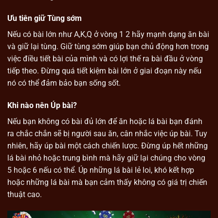
Ưu tiên giữ Tùng sớm
Nếu có bài lớn như A,K,Q ở vòng 1 2 hãy mạnh dạng ăn bài
và giữ lại tùng. Giữ tùng sớm giúp bạn chủ động hơn trong
việc điều tiết bài của mình và có lợi thế ra bài đầu ở vòng
tiếp theo. Đừng quá tiết kiệm bài lớn ở giai đoạn này nếu
nó có thể đảm bảo bạn sống sốt.
Khi nào nên Úp bài?
Nếu bạn không có bài đủ lớn để ăn hoặc lá bài bạn đánh
ra chắc chắn sẽ bị người sau ăn, cân nhắc việc úp bài. Tuy
nhiên, hãy úp bài một cách chiến lược. Đừng úp hết những
lá bài nhỏ hoặc trung bình mà hãy giữ lại chúng cho vòng
5 hoặc 6 nếu có thể. Úp những lá bài lẻ loi, khó kết hợp
hoặc những lá bài mà bạn cảm thấy không có giá trị chiến
thuật cao.