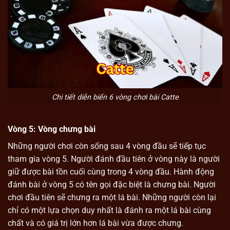
Chi tiết diễn biến 6 vòng chơi bài Catte
Vòng 5: Vòng chưng bài
Những người chơi còn sống sau 4 vòng đầu sẽ tiếp tục
tham gia vòng 5. Người đánh đầu tiên ở vòng này là người
giữ được bài tồn cuối cùng trong 4 vòng đầu. Hành động
đánh bài ở vòng 5 có tên gọi đặc biệt là chưng bài. Người
chơi đầu tiên sẽ chưng ra một lá bài. Những người còn lại
chỉ có một lựa chọn duy nhất là đánh ra một lá bài cùng
chất và có giá trị lớn hơn lá bài vừa được chưng.