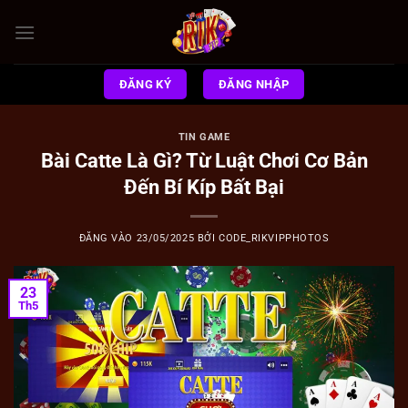
Bỏ
qua
nội
dung
ĐĂNG KÝ
ĐĂNG NHẬP
TIN GAME
Bài Catte Là Gì? Từ Luật Chơi Cơ Bản
Đến Bí Kíp Bất Bại
ĐĂNG VÀO
23/05/2025
BỞI
CODE_RIKVIPPHOTOS
23
Th5