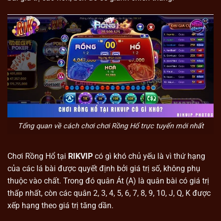
Tổng quan về cách chơi chơi Rồng Hổ trực tuyến mới nhất
Chơi Rồng Hổ tại
RIKVIP
có gì khó chủ yếu là vì thứ hạng
của các lá bài được quyết định bởi giá trị số, không phụ
thuộc vào chất. Trong đó quân Át (A) là quân bài có giá trị
thấp nhất, còn các quân 2, 3, 4, 5, 6, 7, 8, 9, 10, J, Q, K được
xếp hạng theo giá trị tăng dần.