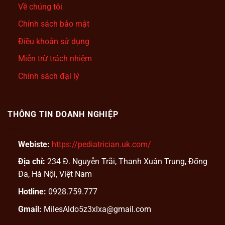
Về chúng tôi
Chính sách bảo mật
Điều khoản sử dụng
Miễn trừ trách nhiệm
Chính sách đại lý
THÔNG TIN DOANH NGHIỆP
Webiste:
https://pediatrician.uk.com/
Địa chỉ:
234 Đ. Nguyễn Trãi, Thanh Xuân Trung, Đống
Đa, Hà Nội, Việt Nam
Hotline:
0928.759.777
Gmail:
MilesAldo5z3xlxa@gmail.com