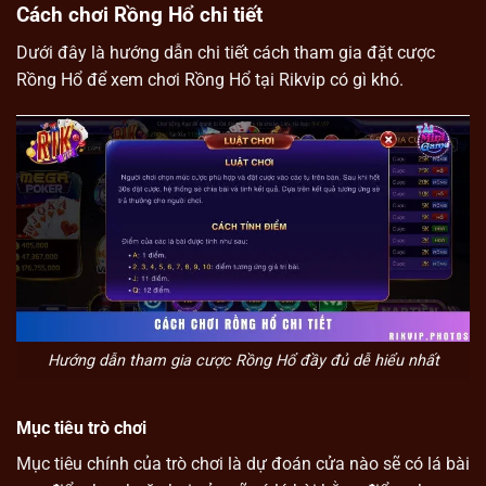
Cách chơi Rồng Hổ chi tiết
Dưới đây là hướng dẫn chi tiết cách tham gia đặt cược
Rồng Hổ để xem chơi Rồng Hổ tại Rikvip có gì khó.
Hướng dẫn tham gia cược Rồng Hổ đầy đủ dễ hiểu nhất
Mục tiêu trò chơi
Mục tiêu chính của trò chơi là dự đoán cửa nào sẽ có lá bài