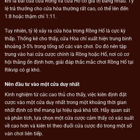
khi lá bài của cửa Rồng và cửa Hổ có giá trị bằng nhau. Tỷ
lệ trả thưởng cho cửa hòa thường rất cao, có thể lên đến
1:8 hoặc thậm chí 1:11.
Tuy nhiên, tỷ lệ xảy ra cửa hòa trong Rồng Hổ là cực kỳ
thấp. Thống kê cho thấy, cửa Hòa chỉ xuất hiện trung bình
khoảng 3-5% trong tổng số các ván chơi. Do đó nên tập
trung vào hai cửa cược chính là Rồng hoặc Hổ, nơi có cơ
hội thắng ổn định hơn, giải đáp thắc mắc chơi Rồng Hổ tại
Rikvip có gì khó.
Nên đầu tư vào một cửa duy nhất
Kinh nghiệm từ các cao thủ cho thấy, việc kiên định đặt
cược vào một cửa duy nhất trong một khoảng thời gian
nhất định có thể mang lại hiệu quả khá tốt. Hãy quan sát
và phân tích, lựa chọn một cửa cược cảm thấy có xác suất
về cao hơn và kiên trì theo đuổi cửa cược đó trong một số
ván chơi liên tiếp.