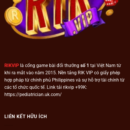
RIKVIP
là cổng game bài đổi thưởng
số 1
tại Việt Nam từ
khi ra mắt vào năm 2015. Nền tảng RIK VIP có giấy phép
hợp pháp từ chính phủ Philippines và sự hỗ trợ tài chính từ
các tổ chức quốc tế. Link tải rikvip +99K:
https://pediatrician.uk.com/
LIÊN KẾT HỮU ÍCH