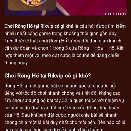
Chơi Rồng Hổ tại Rikvip có gì khó
là câu hỏi được tìm kiếm
nhiều nhất cổng game trong khoảng thời gian gần đây.
Trên thực tế luật chơi Rồng Hổ tương đối đơn giản khi chỉ
cần dự đoán và chọn 1 trong 3 cửa Rồng – Hòa – Hổ. Kết
hợp thêm một vài mẹo đặt cược là có thể dễ dàng chiến
thắng ngay.
Chơi Rồng Hổ tại Rikvip có gì khó?
Rồng Hổ là một game bài có nguồn gốc từ châu Á, nổi
tiếng với tốc độ chơi nhanh chóng và tính đối kháng cao.
Trò chơi sử dụng bộ bài tây 52 lá quen thuộc với nhiệm vụ
cơ bản là dự đoán và đặt cược vào cửa Rồng, hòa hoặc
cửa Hổ. Sau khi bạn đặt cược, người chia bài sẽ nhanh
chóng chia một lá bài duy nhất cho mỗi bên. Bên nào có lá
bài giá trị cao hơn, bên đó sẽ giành chiến thắng.