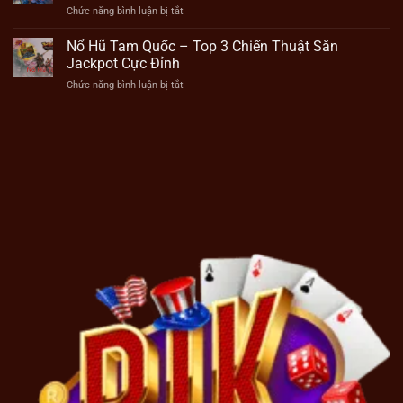
Dẫn
Chức năng bình luận bị tắt
ở
Hũ
Luật
Sơn
AVIATOR
Chơi
Tinh
Nổ Hũ Tam Quốc – Top 3 Chiến Thuật Săn
–
Chi
Thủy
Hướng
Jackpot Cực Đỉnh
Tiết
Tinh
Dẫn
Chức năng bình luận bị tắt
ở
–
Chi
Nổ
Hướng
Tiết
Hũ
Dẫn
Cho
Tam
5
Người
Quốc
Cách
Mới
–
Chơi
Top
Săn
3
Hũ
Chiến
Siêu
Thuật
Mê
Săn
Jackpot
Cực
Đỉnh