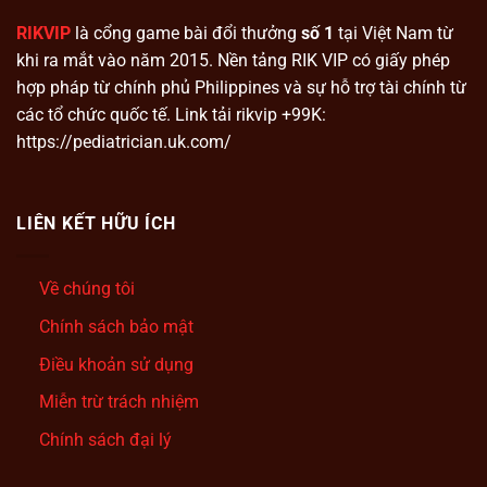
RIKVIP
là cổng game bài đổi thưởng
số 1
tại Việt Nam từ
khi ra mắt vào năm 2015. Nền tảng RIK VIP có giấy phép
hợp pháp từ chính phủ Philippines và sự hỗ trợ tài chính từ
các tổ chức quốc tế. Link tải rikvip +99K:
https://pediatrician.uk.com/
LIÊN KẾT HỮU ÍCH
Về chúng tôi
Chính sách bảo mật
Điều khoản sử dụng
Miễn trừ trách nhiệm
Chính sách đại lý