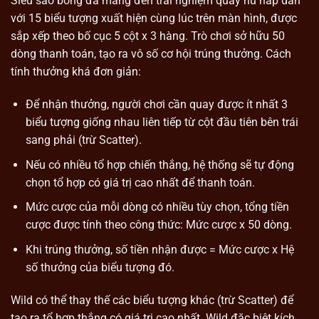
Siêu sao bóng đá mang đến trải nghiệm quay hũ hấp dẫn
với 15 biểu tượng xuất hiện cùng lúc trên màn hình, được
sắp xếp theo bố cục 5 cột x 3 hàng. Trò chơi sở hữu 50
dòng thanh toán, tạo ra vô số cơ hội trúng thưởng. Cách
tính thưởng khá đơn giản:
Để nhận thưởng, người chơi cần quay được ít nhất 3
biểu tượng giống nhau liên tiếp từ cột đầu tiên bên trái
sang phải (trừ Scatter).
Nếu có nhiều tổ hợp chiến thắng, hệ thống sẽ tự động
chọn tổ hợp có giá trị cao nhất để thanh toán.
Mức cược của mỗi dòng có nhiều tùy chọn, tổng tiền
cược được tính theo công thức: Mức cược x 50 dòng.
Khi trúng thưởng, số tiền nhận được = Mức cược x Hệ
số thưởng của biểu tượng đó.
Wild có thể thay thế các biểu tượng khác (trừ Scatter) để
tạo ra tổ hợp thắng có giá trị cao nhất. Wild đặc biệt kích