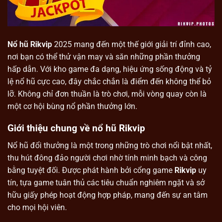
Nổ hũ
Rikvip
2025 mang đến một thế giới giải trí đỉnh cao,
nơi bạn có thể thử vận may và săn những phần thưởng
hấp dẫn. Với kho game đa dạng, hiệu ứng sống động và tỷ
lệ nổ hũ cực cao, đây chắc chắn là điểm đến không thể bỏ
lỡ. Không chỉ đơn thuần là trò chơi, mỗi vòng quay còn là
một cơ hội bùng nổ phần thưởng lớn.
Giới thiệu chung về nổ hũ Rikvip
Nổ hũ đổi thưởng là một trong những trò chơi nổi bật nhất,
thu hút đông đảo người chơi nhờ tính minh bạch và công
bằng tuyệt đối. Được phát hành bởi cổng game
Rikvip
uy
tín, tựa game tuân thủ các tiêu chuẩn nghiêm ngặt và sở
hữu giấy phép hoạt động hợp pháp, mang đến sự an tâm
cho mọi hội viên.