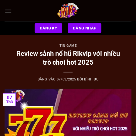
Bỏ
qua
nội
dung
ĐĂNG KÝ
ĐĂNG NHẬP
TIN GAME
Review sảnh nổ hũ Rikvip với nhiều
trò chơi hot 2025
ĐĂNG VÀO
07/03/2025
BỞI
BÌNH BU
07
Th3