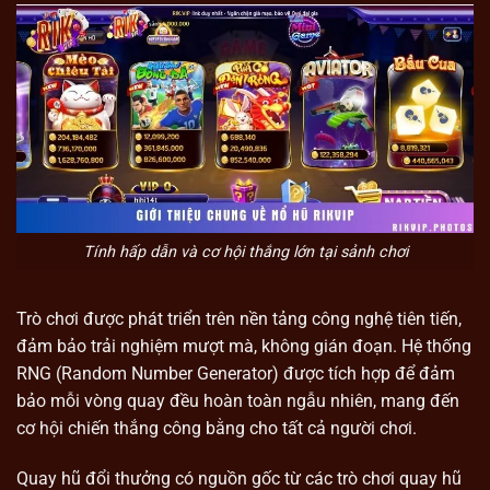
Tính hấp dẫn và cơ hội thắng lớn tại sảnh chơi
Trò chơi được phát triển trên nền tảng công nghệ tiên tiến,
đảm bảo trải nghiệm mượt mà, không gián đoạn. Hệ thống
RNG (Random Number Generator) được tích hợp để đảm
bảo mỗi vòng quay đều hoàn toàn ngẫu nhiên, mang đến
cơ hội chiến thắng công bằng cho tất cả người chơi.
Quay hũ đổi thưởng có nguồn gốc từ các trò chơi quay hũ