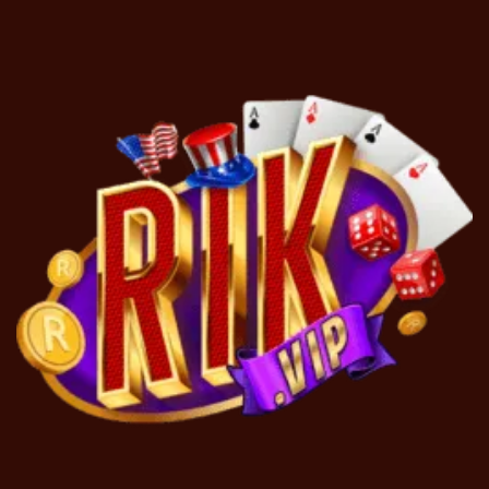
Top
Săn
3
Hũ
Chiến
Siêu
Thuật
Mê
Săn
Jackpot
Cực
Đỉnh