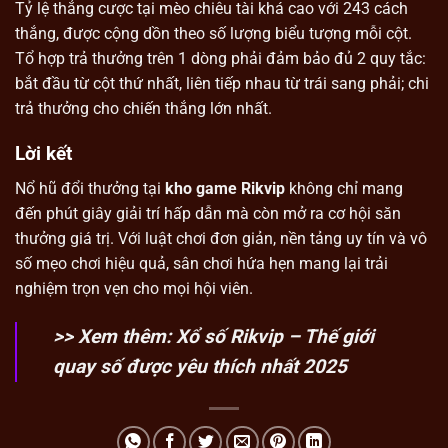
Tỷ lệ thắng cược tại mèo chiêu tài khá cao với 243 cách
thắng, được cộng dồn theo số lượng biểu tượng mỗi cột.
Tổ hợp trả thưởng trên 1 dòng phải đảm bảo đủ 2 quy tắc:
bắt đầu từ cột thứ nhất, liên tiếp nhau từ trái sang phải; chi
trả thưởng cho chiến thắng lớn nhất.
Lời kết
Nổ hũ đổi thưởng tại
kho game Rikvip
không chỉ mang
đến phút giây giải trí hấp dẫn mà còn mở ra cơ hội săn
thưởng giá trị. Với luật chơi đơn giản, nền tảng uy tín và vô
số mẹo chơi hiệu quả, sân chơi hứa hẹn mang lại trải
nghiệm trọn vẹn cho mọi hội viên.
>> Xem thêm:
Xổ số
Rikvip – Thế giới
quay số được yêu thích nhất 2025