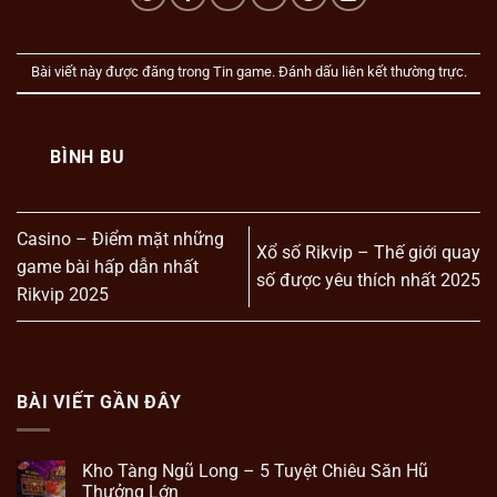
Bài viết này được đăng trong
Tin game
. Đánh dấu
liên kết thường trực
.
BÌNH BU
Casino – Điểm mặt những
Xổ số Rikvip – Thế giới quay
game bài hấp dẫn nhất
số được yêu thích nhất 2025
Rikvip 2025
BÀI VIẾT GẦN ĐÂY
Kho Tàng Ngũ Long – 5 Tuyệt Chiêu Săn Hũ
Thưởng Lớn